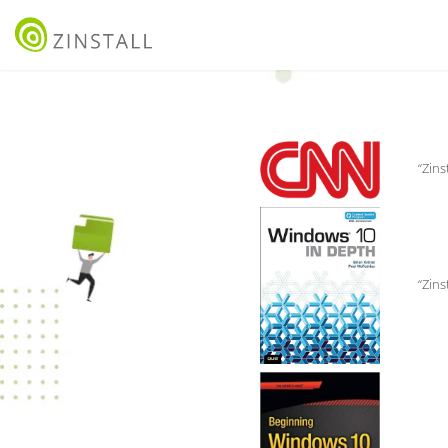
“Z
“Zi