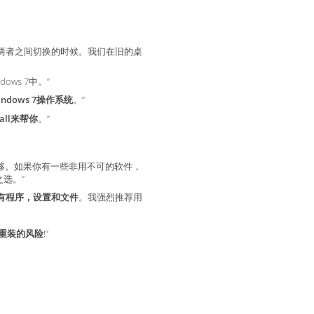
以在两者之间切换的时候。我们在旧的桌
ows 7中。”
dows 7操作系统
。”
tall来帮你
。”
移。如果你有一些非用不可的软件，
之选。”
有程序，设置和文件
。我强烈推荐用
重装的风险
!”