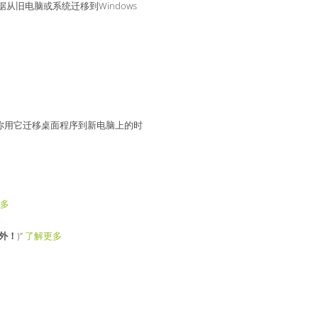
据从旧电脑或系统迁移到Windows
是，当你用它迁移桌面程序到新电脑上的时
多
例外！
)”
了解更多