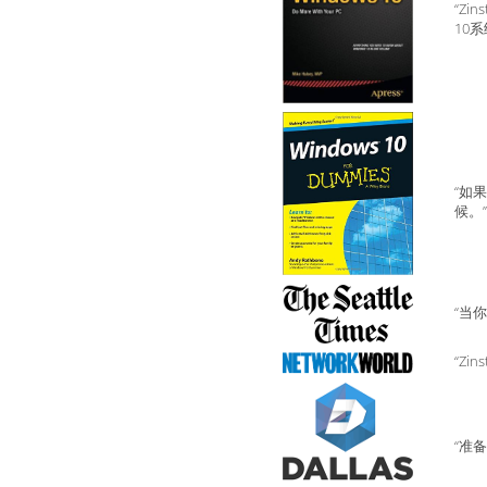
“Z
10
“如
候。”
“当
“Zi
“准