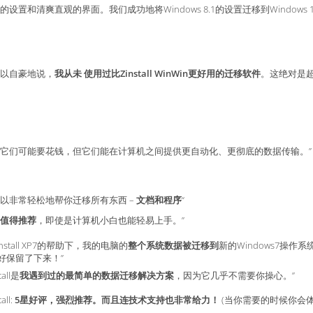
单的设置和清爽直观的界面。我们成功地将Windows 8.1的设置迁移到Windows 1
可以自豪地说，
我从未
使用过比Zinstall WinWin更好用的迁移软件
。这绝对是超
用它们可能要花钱，但它们能在计算机之间提供更自动化、更彻底的数据传输。”
可以非常轻松地帮你迁移所有东西 –
文档和程序
“
值得推荐
，即使是计算机小白也能轻易上手。”
install XP7的帮助下，我的电脑的
整个系统数据被迁移到
新的Windows7操
好保留了下来！”
tall是
我遇到过的最简单的数据迁移解决方案
，因为它几乎不需要你操心。”
tall:
5星好评，强烈推荐。而且连技术支持也非常给力！
(当你需要的时候你会体