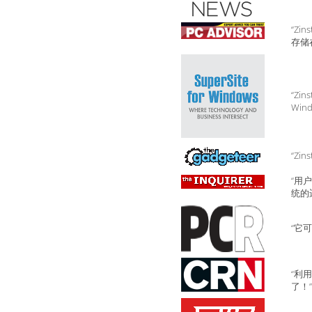
“Z
存储
“Z
Wind
“Zi
“用
统的
“它
“利
了！