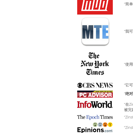
“简
“我
“使
“它
“
绝对
“在Z
被完
“Zins
“Zins