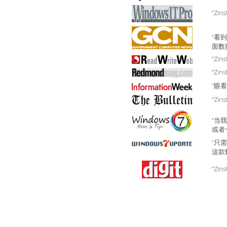
“Zins
“看
面数
“Zin
“Z
“眼
“Zins
“当
或者
“只
这款软
“ZIns