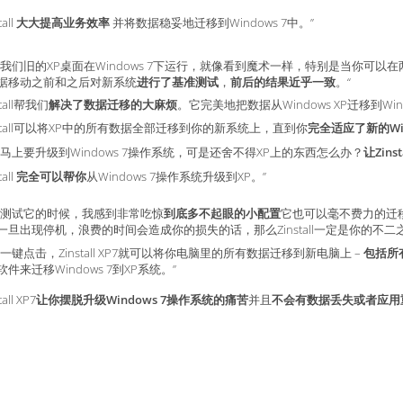
tall
大大提高业务效率
并将数据稳妥地迁移到Windows 7中。”
到我们旧的XP桌面在Windows 7下运行，就像看到魔术一样，特别是当你可
据移动之前和之后对新系统
进行了基准测试
，
前后的结果近乎一致
。“
stall帮我们
解决了数据迁移的大麻烦
。它完美地把数据从Windows XP迁移到Wind
install可以将XP中的所有数据全部迁移到你的新系统上，直到你
完全适应了新的Win
看马上要升级到Windows 7操作系统，可是还舍不得XP上的东西怎么办？
让Zins
tall
完全可以帮你
从Windows 7操作系统升级到XP。”
我测试它的时候，我感到非常吃惊
到底多不起眼的小配置
它也可以毫不费力的迁
一旦出现停机，浪费的时间会造成你的损失的话，那么Zinstall一定是你的不二
需一键点击，Zinstall XP7就可以将你电脑里的所有数据迁移到新电脑上 –
包括所
件来迁移Windows 7到XP系统。”
tall XP7
让你摆脱升级Windows 7操作系统的痛苦
并且
不会有数据丢失或者应用