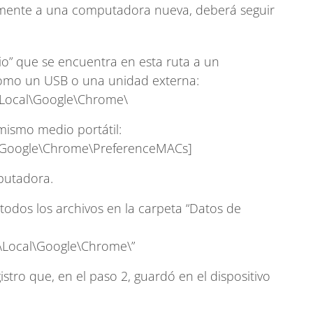
mente a una computadora nueva, deberá seguir
io” que se encuentra en esta ruta a un
 como un USB o una unidad externa:
Local\Google\Chrome\
 mismo medio portátil:
Google\Chrome\PreferenceMACs]
putadora.
odos los archivos en la carpeta “Datos de
Local\Google\Chrome\”
istro que, en el paso 2, guardó en el dispositivo