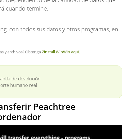
po (dependiendo de la cantidad de datos que
ará cuando termine.
ing, con todos sus datos y otros programas, en
mas y archivos? Obtenga
Zinstall WinWin aquí
.
antía de devolución
orte humano real
ansferir Peachtree
ordenador