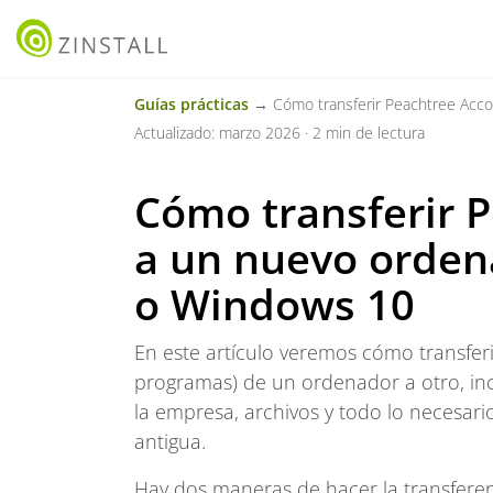
Guías prácticas
→ Cómo transferir Peachtree Acco
Actualizado: marzo 2026 · 2 min de lectura
Cómo transferir 
a un nuevo orde
o Windows 10
En este artículo veremos cómo transfer
programas) de un ordenador a otro, in
la empresa, archivos y todo lo necesar
antigua.
Hay dos maneras de hacer la transferen