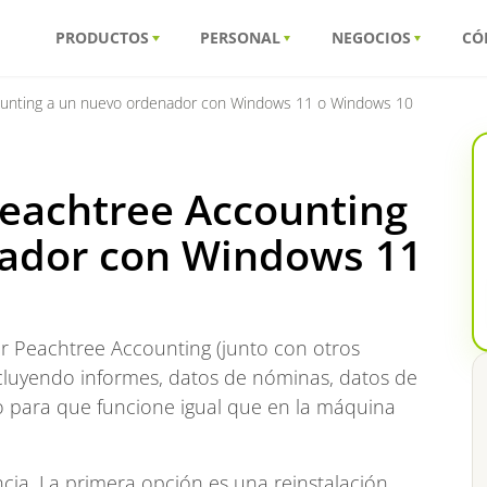
PRODUCTOS
PERSONAL
NEGOCIOS
CÓ
unting a un nuevo ordenador con Windows 11 o Windows 10
Peachtree Accounting
nador con Windows 11
ir Peachtree Accounting (junto con otros
cluyendo informes, datos de nóminas, datos de
io para que funcione igual que en la máquina
cia. La primera opción es una reinstalación