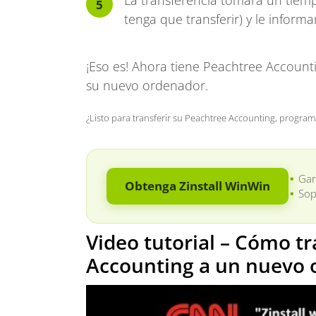
La transferencia tomará un tiem
tenga que transferir) y le inform
¡Eso es! Ahora tiene Peachtree Account
su nuevo ordenador.
¿Listo para transferir su Peachtree Accounting, progra
Gar
Obtenga Zinstall WinWin
Sop
Video tutorial – Cómo tr
Accounting a un nuevo 