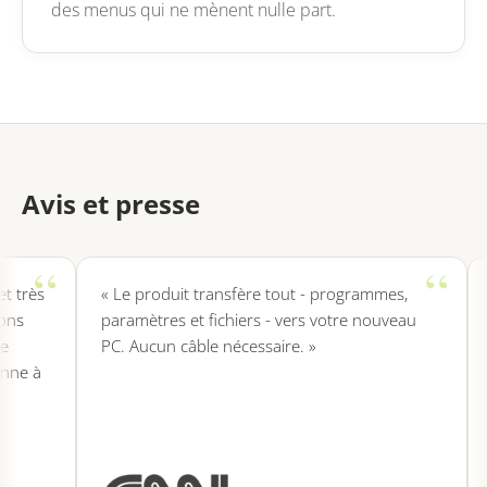
des menus qui ne mènent nulle part.
Avis et presse
rès
« Le produit transfère tout - programmes,
« 
paramètres et fichiers - vers votre nouveau
rap
PC. Aucun câble nécessaire. »
pr
 à
or
d'
pr
pr