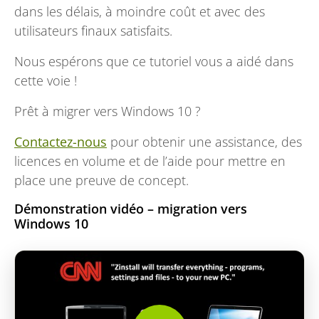
dans les délais, à moindre coût et avec des
utilisateurs finaux satisfaits.
Nous espérons que ce tutoriel vous a aidé dans
cette voie !
Prêt à migrer vers Windows 10 ?
Contactez-nous
pour obtenir une assistance, des
licences en volume et de l’aide pour mettre en
place une preuve de concept.
Démonstration vidéo – migration vers
Windows 10